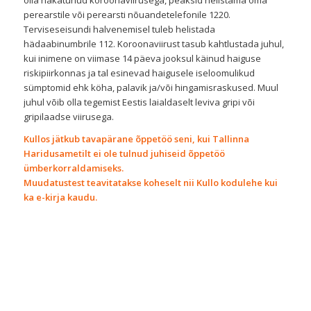
olla nakatunud koroonaviirusega, peaksid helistama oma
perearstile või perearsti nõuandetelefonile 1220.
Terviseseisundi halvenemisel tuleb helistada
hädaabinumbrile 112. Koroonaviirust tasub kahtlustada juhul,
kui inimene on viimase 14 päeva jooksul käinud haiguse
riskipiirkonnas ja tal esinevad haigusele iseloomulikud
sümptomid ehk köha, palavik ja/või hingamisraskused. Muul
juhul võib olla tegemist Eestis laialdaselt leviva gripi või
gripilaadse viirusega.
Kullos jätkub tavapärane õppetöö seni, kui Tallinna
Haridusametilt ei ole tulnud juhiseid õppetöö
ümberkorraldamiseks.
Muudatustest teavitatakse koheselt nii Kullo kodulehe kui
ka e-kirja kaudu.