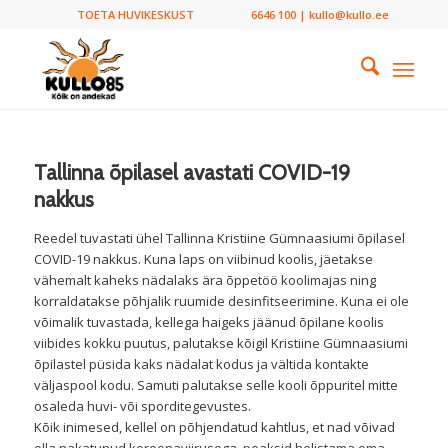
TOETA HUVIKESKUST
6646 100 | kullo@kullo.ee
Tallinna õpilasel avastati COVID-19
nakkus
Reedel tuvastati ühel Tallinna Kristiine Gümnaasiumi õpilasel
COVID-19 nakkus. Kuna laps on viibinud koolis, jäetakse
vähemalt kaheks nädalaks ära õppetöö koolimajas ning
korraldatakse põhjalik ruumide desinfitseerimine. Kuna ei ole
võimalik tuvastada, kellega haigeks jäänud õpilane koolis
viibides kokku puutus, palutakse kõigil Kristiine Gümnaasiumi
õpilastel püsida kaks nädalat kodus ja vältida kontakte
väljaspool kodu. Samuti palutakse selle kooli õppuritel mitte
osaleda huvi- või sporditegevustes.
Kõik inimesed, kellel on põhjendatud kahtlus, et nad võivad