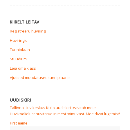
KIIRELT LEITAV
Registreeru huviringi
Huviringid
Tunniplaan
Stuudium
Leia oma klass
Ajutised muudatused tunniplaanis
UUDISKIRI
Tallinna Huvikeskus Kullo uudiskiri teavitab meie
Huvikoolielust huvitatud inimesi toimuvast. Meeldivat lugemist!
First name