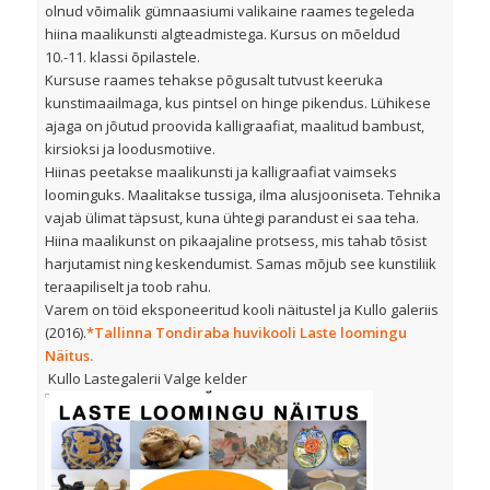
olnud võimalik gümnaasiumi valikaine raames tegeleda
hiina maalikunsti algteadmistega. Kursus on mõeldud
10.-11. klassi õpilastele.
Kursuse raames tehakse põgusalt tutvust keeruka
kunstimaailmaga, kus pintsel on hinge pikendus. Lühikese
ajaga on jõutud proovida kalligraafiat, maalitud bambust,
kirsioksi ja loodusmotiive.
Hiinas peetakse maalikunsti ja kalligraafiat vaimseks
loominguks. Maalitakse tussiga, ilma alusjooniseta. Tehnika
vajab ülimat täpsust, kuna ühtegi parandust ei saa teha.
Hiina maalikunst on pikaajaline protsess, mis tahab tõsist
harjutamist ning keskendumist. Samas mõjub see kunstiliik
teraapiliselt ja toob rahu.
Varem on töid eksponeeritud kooli näitustel ja Kullo galeriis
(2016).
*Tallinna Tondiraba huvikooli Laste loomingu
Näitus.
Kullo Lastegalerii Valge kelder