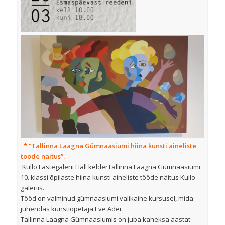
* “Tallinna Laagna Gümnaasiumi hiina kunsti aineliste
tööde näitus”.
Kullo Lastegalerii Hall kelderTallinna Laagna Gümnaasiumi
10. klassi õpilaste hiina kunsti aineliste tööde näitus Kullo
galeriis.
Tööd on valminud gümnaasiumi valikaine kursusel, mida
juhendas kunstiõpetaja Eve Ader.
Tallinna Laagna Gümnaasiumis on juba kaheksa aastat