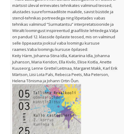
märtsist üleval erinevates tehnikates valminud teosed,
alustades suureformaadiliste maalide, savist büstide ja
stencil-tehnikas portreedega ning lõpetades vabas
tehnikas valminud “Surmatantsu” interpretatsioonide ja
Wiiralti loomingust inspireeritud graafiliste lehtedega.Välja
on pandud 12. klasside õpilaste teosed, mis on valminud
selle õppeaasta jooksul vaba loomingu kursuse
raames.Vaba loomingu kursuse õpilased:
Keity Härm, Johanna-Stina Idla, Katariina Idla, Johanna
Juhanson, Maria Keridon, Ella Kivilo, Eliise Koitla, Anette
Kuuseorg, Lenne Grettel Leitmaa, Margaret Makk, Karl Erik
Märtson, Liisi Lota Pals, Rebecca Peets, Mia Peterson,
Helena Tõnisma ja Johann Ortin Õun.