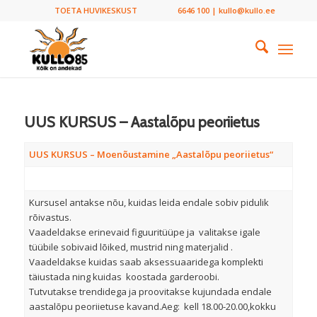
TOETA HUVIKESKUST
6646 100 | kullo@kullo.ee
UUS KURSUS – Aastalõpu peoriietus
UUS KURSUS – Moenõustamine „Aastalõpu peoriietus“
Kursusel antakse nõu, kuidas leida endale sobiv pidulik
rõivastus.
Vaadeldakse erinevaid figuuritüüpe ja valitakse igale
tüübile sobivaid lõiked, mustrid ning materjalid .
Vaadeldakse kuidas saab aksessuaaridega komplekti
täiustada ning kuidas koostada garderoobi.
Tutvutakse trendidega ja proovitakse kujundada endale
aastalõpu peoriietuse kavand.Aeg: kell 18.00-20.00,kokku