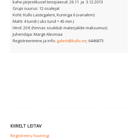
kahe järjestikusel teisipäeval: 26.11 ja 3.12.2013
Grupi suurus: 12 osalejat
Koht: Kullo Lastegalerii, Kuninga 6 (vanalinn)
Maht: 4 tundi ( üks tund = 45 min.)
Hind: 20 € (hinnas sisaldub materjalide maksumus)
Juhendaja: Margit Alesmaa
Registreerimine ja info:
galerii@kullo.ee
; 6446873
KIIRELT LEITAV
Registreeru huviringi