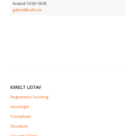
Avatud 10.00-18.00
galerii@kullo.ee
KIIRELT LEITAV
Registreeru huviringi
Huviringid
Tunniplaan
Stuudium
Leia oma klass