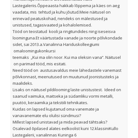
Lastegaleriis.Õppeaasta hakkab lõppema ja käes on aeg
vaadata, mis tehtud ja kuhu jõutud.Meie näitusel on
erinevad peatuskohad, nendeks on mälestused ja
unistused, tagasivaated ja kohalolemised.
Tööd on teostatud kooli ja ringitundides ning iseseisva
loominguna.Et väärtustada vanade ja noorte põlvkondade
sidet, sai 2013.a.Vanalinna Hariduskolleegiumi
omaloomingukonkursi
teemaks „Kui ma olin noor. Kui ma oleksin vana“. Näitusel
on parimad tööd, mis esitati.
Need tööd on austusavaldus meie lähedastele vanemast
põlvkonnast, meenutused on muutunud joonistusteks ja
maalideks.
Lisaks on näitusel pildilooming laste unistustest. Ideed on
saanud vaimuka, maitseka ja südamliku vormi metalli,
puutöö, keraamika ja tekstiili tehnikates.
Kuidas on lapsed kujutanud oma vanemate ja
vanavanemate elu olulisi sündmusi?
Millest lapsed unistavad ja mida peavad tähtsaks?
Osalevad õpilased alates eelkoolist kuni 12.klassiniKullo
Lastegalerii, vanalinnas Kuninga 6