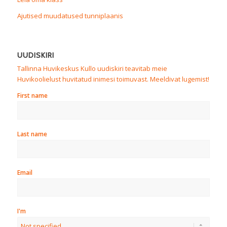
Ajutised muudatused tunniplaanis
UUDISKIRI
Tallinna Huvikeskus Kullo uudiskiri teavitab meie
Huvikoolielust huvitatud inimesi toimuvast. Meeldivat lugemist!
First name
Last name
Email
I'm