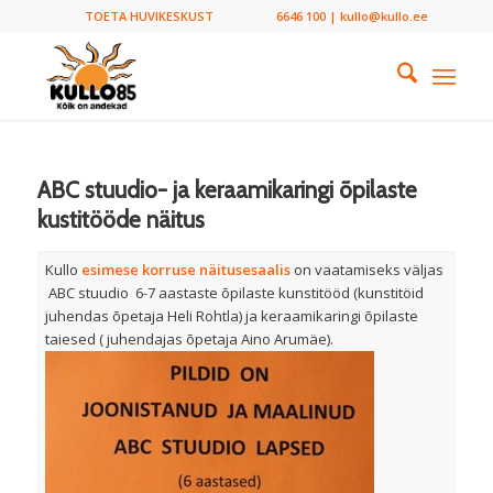
TOETA HUVIKESKUST
6646 100 | kullo@kullo.ee
ABC stuudio- ja keraamikaringi õpilaste
kustitööde näitus
Kullo
esimese korruse näitusesaalis
on vaatamiseks väljas
ABC stuudio 6-7 aastaste õpilaste kunstitööd (kunstitöid
juhendas õpetaja Heli Rohtla) ja keraamikaringi õpilaste
taiesed ( juhendajas õpetaja Aino Arumäe).