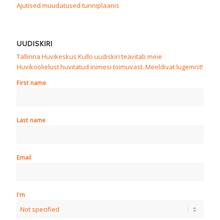
Ajutised muudatused tunniplaanis
UUDISKIRI
Tallinna Huvikeskus Kullo uudiskiri teavitab meie
Huvikoolielust huvitatud inimesi toimuvast. Meeldivat lugemist!
First name
Last name
Email
I'm