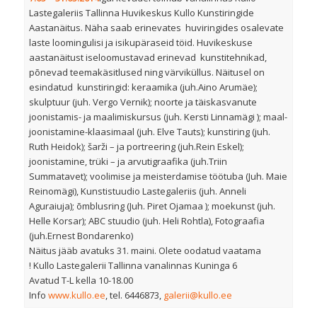
Lastegaleriis Tallinna Huvikeskus Kullo Kunstiringide
Aastanäitus. Näha saab erinevates huviringides osalevate
laste loomingulisi ja isikupäraseid töid. Huvikeskuse
aastanäitust iseloomustavad erinevad kunstitehnikad,
põnevad teemakäsitlused ning värviküllus. Näitusel on
esindatud kunstiringid: keraamika (juh.Aino Arumäe);
skulptuur (juh. Vergo Vernik); noorte ja täiskasvanute
joonistamis- ja maalimiskursus (juh. Kersti Linnamägi ); maal-
joonistamine-klaasimaal (juh. Elve Tauts); kunstiring (juh.
Ruth Heidok); šarži – ja portreering (juh.Rein Eskel);
joonistamine, trüki – ja arvutigraafika (juh.Triin
Summatavet); voolimise ja meisterdamise töötuba (Juh. Maie
Reinomägi), Kunstistuudio Lastegaleriis (juh. Anneli
Aguraiuja); õmblusring (Juh. Piret Ojamaa ); moekunst (juh.
Helle Korsar); ABC stuudio (juh. Heli Rohtla), Fotograafia
(juh.Ernest Bondarenko)
Näitus jääb avatuks 31. maini. Olete oodatud vaatama
! Kullo Lastegalerii Tallinna vanalinnas Kuninga 6
Avatud T-L kella 10-18.00
Info
www.kullo.ee
, tel. 6446873,
galerii@kullo.ee