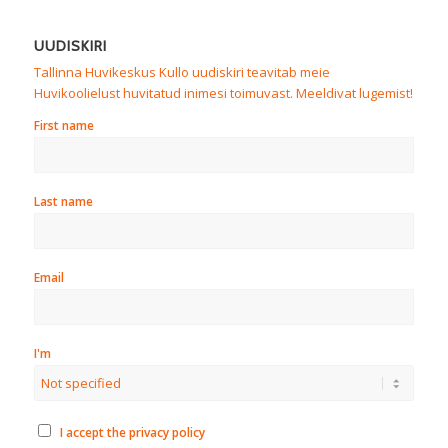
UUDISKIRI
Tallinna Huvikeskus Kullo uudiskiri teavitab meie
Huvikoolielust huvitatud inimesi toimuvast. Meeldivat lugemist!
First name
Last name
Email
I'm
I accept the privacy policy