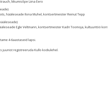
trauch, liikumisõpe Liina Eero
seade)
eots, hääleseade Ilona Muhel, kontsertmeister Reinut Tepp
, hääleseade)
 hääleseade Egle Veltmann, kontsertmeister Kadri Toomoja, kultuuritöö kor
tame 4-6aastaseid lapsi.
es juunist registreeruda Kullo kodiulehel.