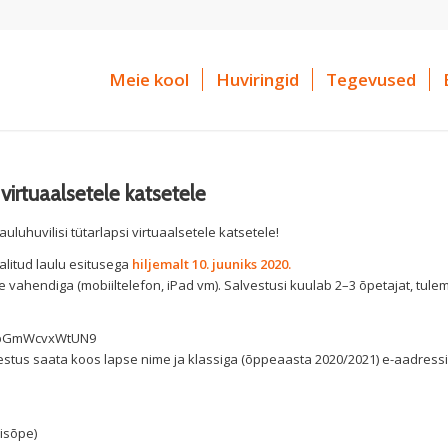
Meie kool
Huviringid
Tegevused
i virtuaalsetele katsetele
uluhuvilisi tütarlapsi virtuaalsetele katsetele!
alitud laulu esitusega
hiljemalt 10. juuniks 2020.
e vahendiga (mobiiltelefon, iPad vm). Salvestusi kuulab 2–3 õpetajat, tule
mp3bGmWcvxWtUN9
stus saata koos lapse nime ja klassiga (õppeaasta 2020/2021) e-aadressi
misõpe)