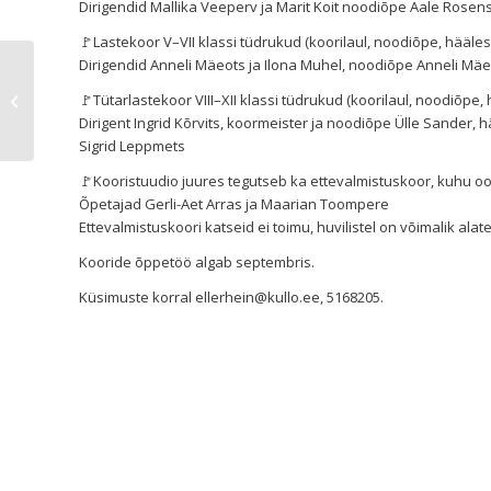
Dirigendid Mallika Veeperv ja Marit Koit noodiõpe Aale Rosens
🚩Lastekoor V–VII klassi tüdrukud (koorilaul, noodiõpe, hääle
Dirigendid Anneli Mäeots ja Ilona Muhel, noodiõpe Anneli Mä
“EBATAVALISELT ORANŽ”
🚩Tütarlastekoor VIII–XII klassi tüdrukud (koorilaul, noodiõpe
Dirigent Ingrid Kõrvits, koormeister ja noodiõpe Ülle Sander,
Sigrid Leppmets
🚩Kooristuudio juures tegutseb ka ettevalmistuskoor, kuhu oo
Õpetajad Gerli-Aet Arras ja Maarian Toompere
Ettevalmistuskoori katseid ei toimu, huvilistel on võimalik alat
Kooride õppetöö algab septembris.
Küsimuste korral
ellerhein@kullo.ee,
5168205.