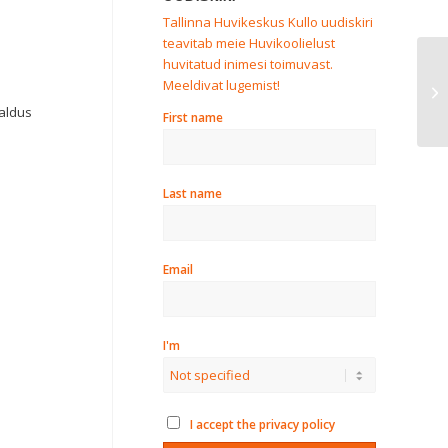
Tallinna Huvikeskus Kullo uudiskiri
teavitab meie Huvikoolielust
huvitatud inimesi toimuvast.
Re
Meeldivat lugemist!
hu
raldus
First name
Last name
Email
I'm
I accept the privacy policy