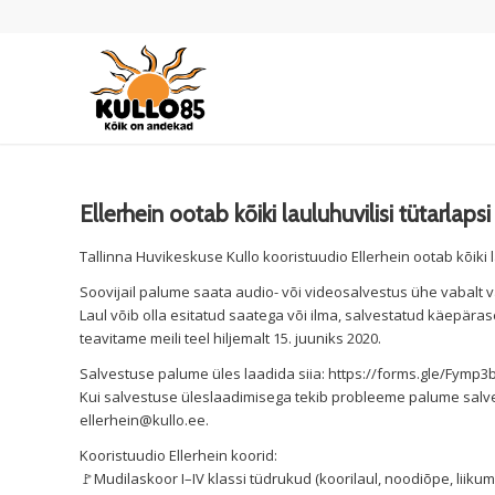
Ellerhein ootab kõiki lauluhuvilisi tütarlaps
Tallinna Huvikeskuse Kullo kooristuudio Ellerhein ootab kõiki la
Soovijail palume saata audio- või videosalvestus ühe vabalt v
Laul võib olla esitatud saatega või ilma, salvestatud käepäras
teavitame meili teel hiljemalt 15. juuniks 2020.
Salvestuse palume üles laadida siia: https://forms.gle/Fy
Kui salvestuse üleslaadimisega tekib probleeme palume salve
ellerhein@kullo.ee.
Kooristuudio Ellerhein koorid:
🚩Mudilaskoor I–IV klassi tüdrukud (koorilaul, noodiõpe, liiku