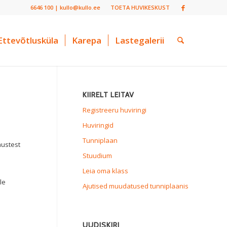
6646 100 | kullo@kullo.ee
TOETA HUVIKESKUST
Ettevõtlusküla
Karepa
Lastegalerii
KIIRELT LEITAV
Registreeru huviringi
Huviringid
Tunniplaan
mustest
Stuudium
Leia oma klass
le
Ajutised muudatused tunniplaanis
UUDISKIRI