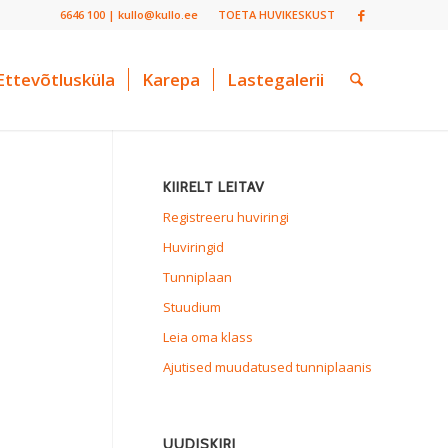
6646 100 | kullo@kullo.ee
TOETA HUVIKESKUST
Ettevõtlusküla
Karepa
Lastegalerii
KIIRELT LEITAV
Registreeru huviringi
Huviringid
Tunniplaan
Stuudium
Leia oma klass
Ajutised muudatused tunniplaanis
UUDISKIRI