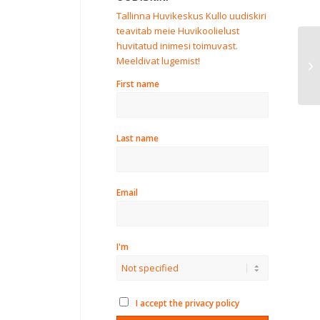
Tallinna Huvikeskus Kullo uudiskiri
teavitab meie Huvikoolielust
huvitatud inimesi toimuvast.
Ku
Meeldivat lugemist!
la
First name
Last name
Email
I'm
I accept the privacy policy