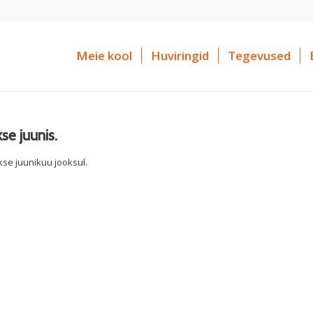
Meie kool
Huviringid
Tegevused
se juunis.
kse juunikuu jooksul.