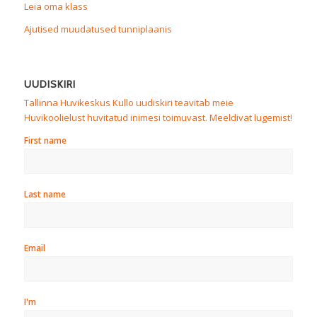
Leia oma klass
Ajutised muudatused tunniplaanis
UUDISKIRI
Tallinna Huvikeskus Kullo uudiskiri teavitab meie
Huvikoolielust huvitatud inimesi toimuvast. Meeldivat lugemist!
First name
Last name
Email
I'm