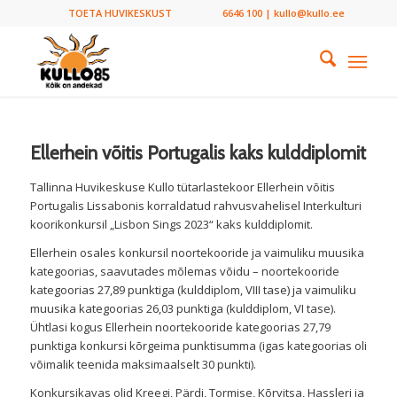
TOETA HUVIKESKUST
6646 100 | kullo@kullo.ee
Ellerhein võitis Portugalis kaks kulddiplomit
Tallinna Huvikeskuse Kullo tütarlastekoor Ellerhein võitis
Portugalis Lissabonis korraldatud rahvusvahelisel Interkulturi
koorikonkursil „Lisbon Sings 2023“ kaks kulddiplomit.
Ellerhein osales konkursil noortekooride ja vaimuliku muusika
kategoorias, saavutades mõlemas võidu – noortekooride
kategoorias 27,89 punktiga (kulddiplom, VIII tase) ja vaimuliku
muusika kategoorias 26,03 punktiga (kulddiplom, VI tase).
Ühtlasi kogus Ellerhein noortekooride kategoorias 27,79
punktiga konkursi kõrgeima punktisumma (igas kategoorias oli
võimalik teenida maksimaalselt 30 punkti).
Konkursikavas olid Kreegi, Pärdi, Tormise, Kõrvitsa, Hassleri ja