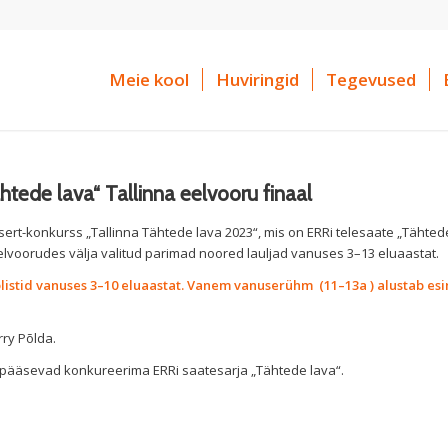
Meie kool
Huviringid
Tegevused
tede lava“ Tallinna eelvooru finaal
ert-konkurss „Tallinna Tähtede lava 2023“, mis on ERRi telesaate „Tähted
elvoorudes välja valitud parimad noored lauljad vanuses 3–13 eluaastat.
olistid vanuses 3–10 eluaastat. Vanem vanuserühm (11–13a ) alustab es
rry Põlda.
t pääsevad konkureerima ERRi saatesarja „Tähtede lava“.