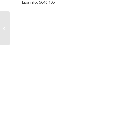
Lisainfo: 6646 105
Kullo Lastegalerii tähistab
sünnipäeva