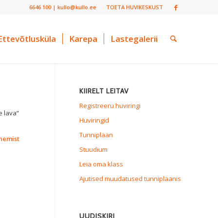
6646 100 | kullo@kullo.ee
TOETA HUVIKESKUST
Ettevõtlusküla
Karepa
Lastegalerii
KIIRELT LEITAV
Registreeru huviringi
e lava“
Huviringid
Tunniplaan
inemist
Stuudium
Leia oma klass
Ajutised muudatused tunniplaanis
UUDISKIRI