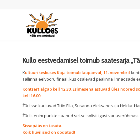
Kullo eestvedamisel toimub saatesarja „Täh
K
ultuurikeskuses Kaja toimub laupäeval, 11. novembril
konts
Tallinna eelvooru finaal, kus osalevad pealinna linnaosade e
Kontsert algab kell 12.30. Esimesena astuvad üles noored s
kell 16.00.
Žüriisse kuuluvad Triin Ella, Susanna Aleksandra ja Heldur-Ha
Žüriilt enim punkte saanud seitse solisti igast vanuserühmas
Sissepääs on tasuta.
Kõik huvilised on oodatud!