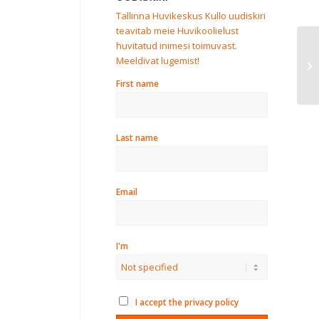
Tallinna Huvikeskus Kullo uudiskiri
teavitab meie Huvikoolielust
huvitatud inimesi toimuvast.
El
Meeldivat lugemist!
ku
First name
Last name
Email
I'm
I accept the privacy policy