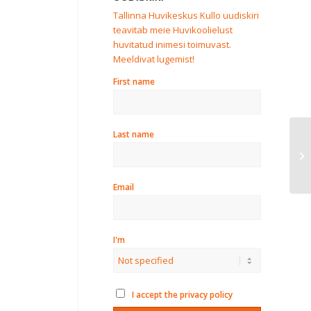
Tallinna Huvikeskus Kullo uudiskiri
teavitab meie Huvikoolielust
huvitatud inimesi toimuvast.
Meeldivat lugemist!
First name
Last name
El
la
Email
I'm
I accept the privacy policy