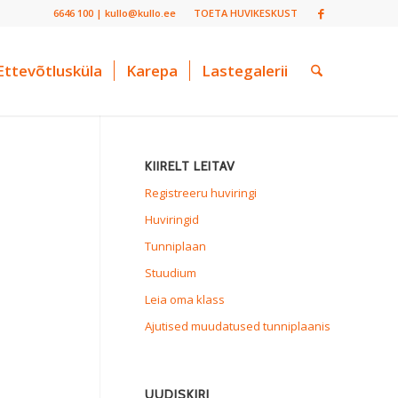
6646 100 | kullo@kullo.ee
TOETA HUVIKESKUST
Ettevõtlusküla
Karepa
Lastegalerii
KIIRELT LEITAV
Registreeru huviringi
Huviringid
Tunniplaan
Stuudium
Leia oma klass
Ajutised muudatused tunniplaanis
UUDISKIRI