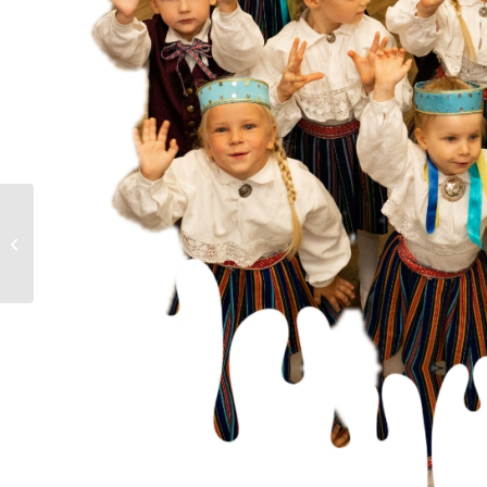
Tallinna Huvikeskus Kullo
tütarlastekoor Ellerhein pälvis tiitli
Aasta Naiskoor...