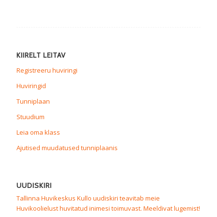
KIIRELT LEITAV
Registreeru huviringi
Huviringid
Tunniplaan
Stuudium
Leia oma klass
Ajutised muudatused tunniplaanis
UUDISKIRI
Tallinna Huvikeskus Kullo uudiskiri teavitab meie
Huvikoolielust huvitatud inimesi toimuvast. Meeldivat lugemist!