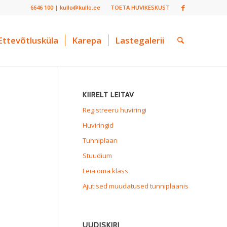
6646 100 | kullo@kullo.ee
TOETA HUVIKESKUST
Ettevõtlusküla
Karepa
Lastegalerii
KIIRELT LEITAV
Registreeru huviringi
Huviringid
Tunniplaan
Stuudium
Leia oma klass
Ajutised muudatused tunniplaanis
UUDISKIRI