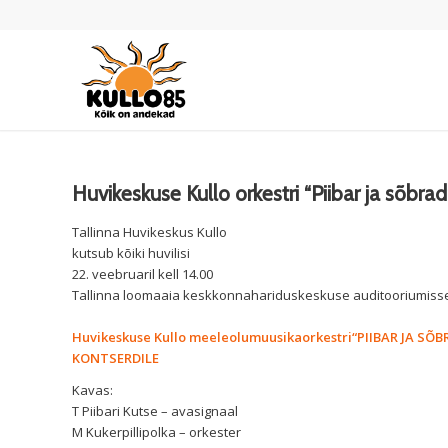
Huvikeskuse Kullo orkestri “Piibar ja sõbra
Tallinna Huvikeskus Kullo
kutsub kõiki huvilisi
22. veebruaril kell 14.00
Tallinna loomaaia keskkonnahariduskeskuse auditooriumisse (
Huvikeskuse Kullo meeleolumuusikaorkestri
“PIIBAR JA SÕB
K
ONTSERDILE
Kavas:
T Piibari Kutse – avasignaal
M Kukerpillipolka – orkester