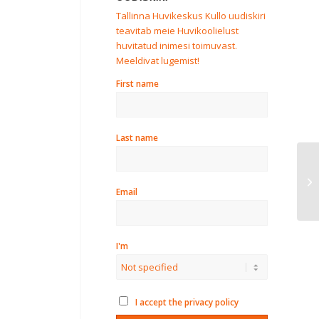
Tallinna Huvikeskus Kullo uudiskiri
teavitab meie Huvikoolielust
huvitatud inimesi toimuvast.
Meeldivat lugemist!
First name
Last name
Nä
Email
I'm
I accept the privacy policy