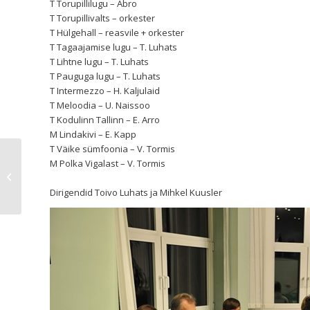
T Torupillilugu – Abro
T Torupillivalts – orkester
T Hülgehall – reasvile + orkester
T Tagaajamise lugu – T. Luhats
T Lihtne lugu – T. Luhats
T Pauguga lugu – T. Luhats
T Intermezzo – H. Kaljulaid
T Meloodia – U. Naissoo
T Kodulinn Tallinn – E. Arro
M Lindakivi – E. Kapp
T Väike sümfoonia – V. Tormis
Huvikeskuse Kullo tantsuansambel
M Polka Vigalast – V. Tormis
Sõleke esineb Tallinna Mustamäe
Reaalgü...
Dirigendid Toivo Luhats ja Mihkel Kuusler