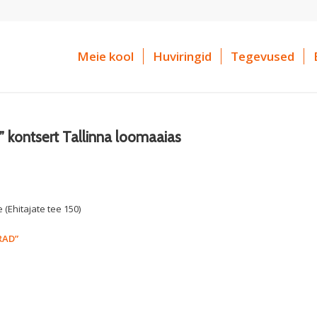
Meie kool
Huviringid
Tegevused
d” kontsert Tallinna loomaaias
Ehitajate tee 150)
RAD”