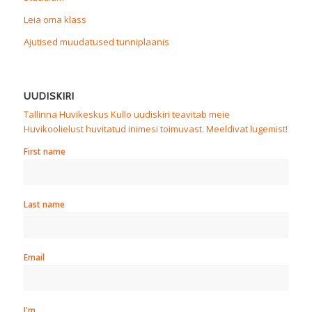
Leia oma klass
Ajutised muudatused tunniplaanis
UUDISKIRI
Tallinna Huvikeskus Kullo uudiskiri teavitab meie
Huvikoolielust huvitatud inimesi toimuvast. Meeldivat lugemist!
First name
Last name
Email
I'm