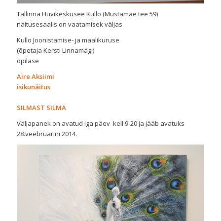
Tallinna Huvikeskusee Kullo (Mustamäe tee 59)
näitusesaalis on vaatamisek väljas
Kullo Joonistamise- ja maalikuruse
(õpetaja Kersti Linnamägi)
õpilase
Aire Aksiimi
isikunäitus
SILMAST SILMA
Väljapanek on avatud iga päev kell 9-20 ja jääb avatuks
28.veebruarini 2014.