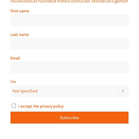
Huvikoolielust huvitatud inimesi toimuvast. Meeldivat lugemist!
First name
Last name
Email
I'm
I accept the privacy policy