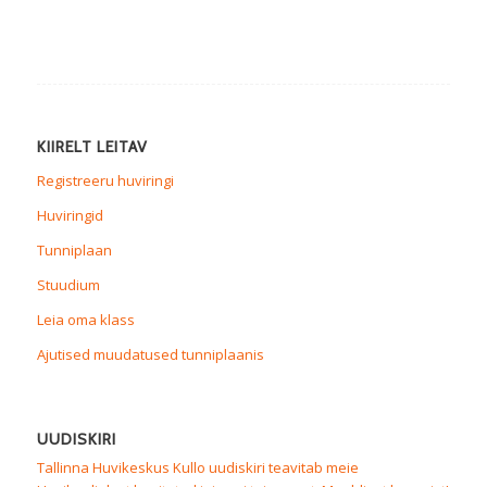
KIIRELT LEITAV
Registreeru huviringi
Huviringid
Tunniplaan
Stuudium
Leia oma klass
Ajutised muudatused tunniplaanis
UUDISKIRI
Tallinna Huvikeskus Kullo uudiskiri teavitab meie