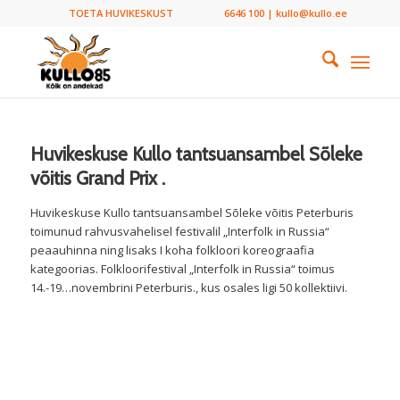
TOETA HUVIKESKUST
6646 100 | kullo@kullo.ee
Huvikeskuse Kullo tantsuansambel Sõleke
võitis Grand Prix .
Huvikeskuse Kullo tantsuansambel Sõleke võitis Peterburis
toimunud rahvusvahelisel festivalil „Interfolk in Russia“
peaauhinna ning lisaks I koha folkloori koreograafia
kategoorias. Folkloorifestival „Interfolk in Russia“ toimus
14.-19…novembrini Peterburis., kus osales ligi 50 kollektiivi.