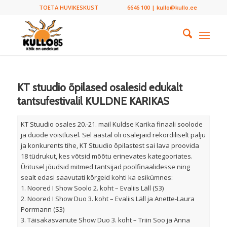
TOETA HUVIKESKUST
6646 100 | kullo@kullo.ee
KT stuudio õpilased osalesid edukalt
tantsufestivalil KULDNE KARIKAS
KT Stuudio osales 20.-21. mail Kuldse Karika finaali soolode
ja duode võistlusel. Sel aastal oli osalejaid rekordiliselt palju
ja konkurents tihe, KT Stuudio õpilastest sai lava proovida
18 tüdrukut, kes võtsid mõõtu erinevates kategooriates.
Üritusel jõudsid mitmed tantsijad poolfinaalidesse ning
sealt edasi saavutati kõrgeid kohti ka esikümnes:
1. Noored I Show Soolo 2. koht – Evaliis Läll (S3)
2. Noored I Show Duo 3. koht – Evaliis Läll ja Anette-Laura
Porrmann (S3)
3. Täisakasvanute Show Duo 3. koht – Triin Soo ja Anna