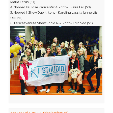
Maria Teras (S1)
4. Noored I Kuldse Karika Mix 4. koht – Evaliis Läll (S3)
5. Noored II Show Duo 4. koht – Karolina Lass ja Janne-Liis
Otti (N1)
6. Täiskasvanute Show Soolo 6.-7. koht – Triin Soo (S1)
>>
KT stuudio 2017, Kuldne karikas.gif