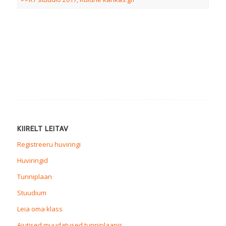
KIIRELT LEITAV
Registreeru huviringi
Huviringid
Tunniplaan
Stuudium
Leia oma klass
Ajutised muudatused tunniplaanis