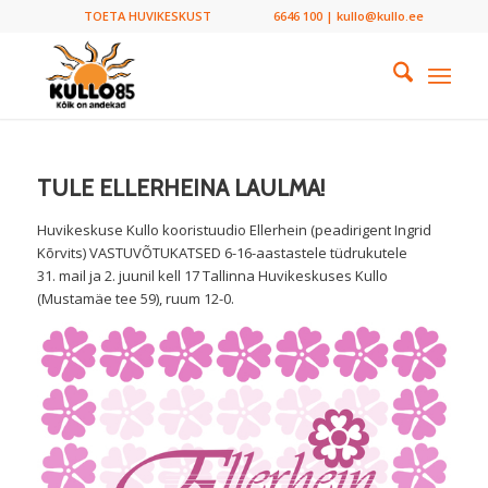
TOETA HUVIKESKUST
6646 100 | kullo@kullo.ee
TULE ELLERHEINA LAULMA!
Huvikeskuse Kullo kooristuudio Ellerhein (peadirigent Ingrid
Kõrvits) VASTUVÕTUKATSED 6-16-aastastele tüdrukutele
31. mail ja 2. juunil kell 17 Tallinna Huvikeskuses Kullo
(Mustamäe tee 59), ruum 12-0.