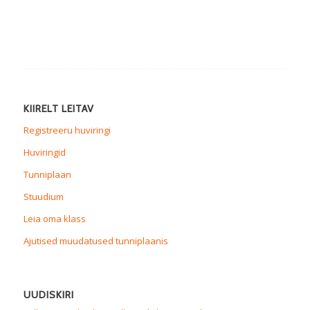
KIIRELT LEITAV
Registreeru huviringi
Huviringid
Tunniplaan
Stuudium
Leia oma klass
Ajutised muudatused tunniplaanis
UUDISKIRI