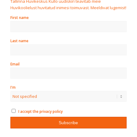
Tallinna Huvikeskus Kullo uudiskiri teavitab meie
Huvikoolielust huvitatud inimesi toimuvast. Meeldivat lugemist!
First name
Last name
Email
I'm
I accept the privacy policy