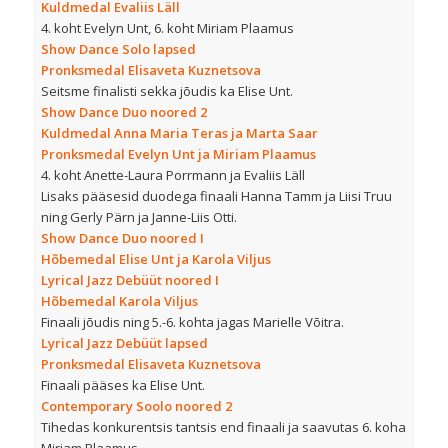
Kuldmedal Evaliis Läll
4. koht Evelyn Unt, 6. koht Miriam Plaamus
Show Dance Solo lapsed
Pronksmedal Elisaveta Kuznetsova
Seitsme finalisti sekka jõudis ka Elise Unt.
Show Dance Duo noored 2
Kuldmedal Anna Maria Teras ja Marta Saar
Pronksmedal Evelyn Unt ja Miriam Plaamus
4. koht Anette-Laura Porrmann ja Evaliis Läll
Lisaks pääsesid duodega finaali Hanna Tamm ja Liisi Truu
ning Gerly Pärn ja Janne-Liis Otti.
Show Dance Duo noored I
Hõbemedal Elise Unt ja Karola Viljus
Lyrical Jazz Debüüt noored I
Hõbemedal Karola Viljus
Finaali jõudis ning 5.-6. kohta jagas Marielle Võitra.
Lyrical Jazz Debüüt lapsed
Pronksmedal Elisaveta Kuznetsova
Finaali pääses ka Elise Unt.
Contemporary Soolo noored 2
Tihedas konkurentsis tantsis end finaali ja saavutas 6. koha