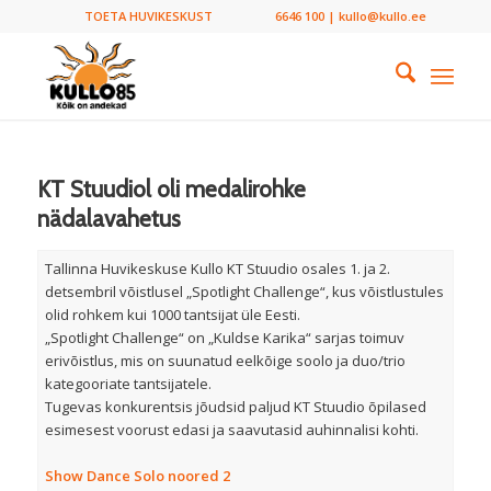
TOETA HUVIKESKUST
6646 100 | kullo@kullo.ee
KT Stuudiol oli medalirohke
nädalavahetus
Tallinna Huvikeskuse Kullo KT Stuudio osales 1. ja 2.
detsembril võistlusel „Spotlight Challenge“, kus võistlustules
olid rohkem kui 1000 tantsijat üle Eesti.
„Spotlight Challenge“ on „Kuldse Karika“ sarjas toimuv
erivõistlus, mis on suunatud eelkõige soolo ja duo/trio
kategooriate tantsijatele.
Tugevas konkurentsis jõudsid paljud KT Stuudio õpilased
esimesest voorust edasi ja saavutasid auhinnalisi kohti.
Show Dance Solo noored 2