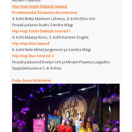
Miriam Plaamus.
Hip-Hop Soolo Debüüt lapsed
Pronksmedal Elisaveta Kuznetsova
4. koht Britta Marleen Lõhmus, 6. koht Elise Unt.
Finaali pääses lisaks Sandra Mägi.
Hip-Hop Soolo Debüüt noored I
4. koht Maarja Roos, 5. koht Karmen Engels
Hip-Hop Duo lapsed
6. koht Nele Mirtel Jürgenson ja Sandra Mägi
Hip-Hop Duo noored 2
Finaali pääsesid Evelyn Unt ja Miriam Plaamus jagades
lõpptulemusena 5.-8. Kohta.
Palju õnne kõikidele!