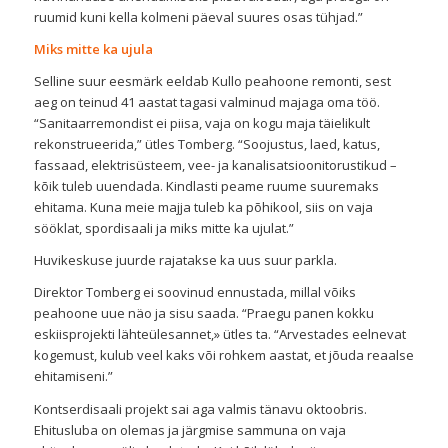
ruumid kuni kella kolmeni päeval suures osas tühjad.”
Miks mitte ka ujula
Selline suur eesmärk eeldab Kullo peahoone remonti, sest
aeg on teinud 41 aastat tagasi valminud majaga oma töö.
“Sanitaarremondist ei piisa, vaja on kogu maja täielikult
rekonstrueerida,” ütles Tomberg. “Soojustus, laed, katus,
fassaad, elektrisüsteem, vee- ja kanalisatsioonitorustikud –
kõik tuleb uuendada. Kindlasti peame ruume suuremaks
ehitama. Kuna meie majja tuleb ka põhikool, siis on vaja
sööklat, spordisaali ja miks mitte ka ujulat.”
Huvikeskuse juurde rajatakse ka uus suur parkla.
Direktor Tomberg ei soovinud ennustada, millal võiks
peahoone uue näo ja sisu saada. “Praegu panen kokku
eskiisprojekti lähteülesannet,» ütles ta. “Arvestades eelnevat
kogemust, kulub veel kaks või rohkem aastat, et jõuda reaalse
ehitamiseni.”
Kontserdisaali projekt sai aga valmis tänavu oktoobris.
Ehitusluba on olemas ja järgmise sammuna on vaja