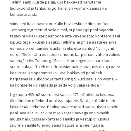
Tallinn saab juurde paiga, kus hakkavad harjutama
laulukoorid ja tantsuringid, kellel on võimalik samas ka
kontserte anda.
Viimased kaks aastat on Kullo huvikeskuse direktor Raul
Tomberg tegutsenud selle nimel, et peaaegu pool sajandit
tagasi huvikeskuse peahoone ette kavandatud kontserdisaal
lõpuks tegelikkuseks saaks. Tallinna järgmise aasta eelarve
eelnõus on ehitamise alustamiseks ette nähtud 1,5 miljonit
eurot. “Selle raha eest peaks hoone karp enam-vähem valmis
saama,” ütles Tomberg. “Sisuliselt on tegemist suure kooli
suure aulaga. Tuleb multifunktsionaalne saal, mis on iga päev
kasutusel ka õpetamiseks. Seal hakkavad põhiliselt
harjutama laulukoorid ja tantsuringid, kuid saalis on võimalik
ka kontserte korraldada ja seda võib välja rentida.”
Ligikaudu 435 m2 suurusest saalist 175 m2 hõlmab lavaosa,
ülejäänu on mõeldud pealtvaatajatele. Saali ja rõdule tuleb
kokku 546 istekohta. Pealtvaatajate toolid saab lükata siinide
peal lava alla, nii et kiiresti ja kerge vaevaga on võimalik
muuta harjutussaal kontserdisaaliks ja vastupidi. Lisaks
suurele saalile tulevad sama katuse alla veel fuajee,