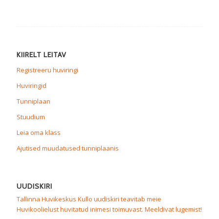
KIIRELT LEITAV
Registreeru huviringi
Huviringid
Tunniplaan
Stuudium
Leia oma klass
Ajutised muudatused tunniplaanis
UUDISKIRI
Tallinna Huvikeskus Kullo uudiskiri teavitab meie
Huvikoolielust huvitatud inimesi toimuvast. Meeldivat lugemist!