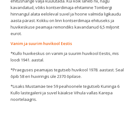
ehitushange välja kuulutada. Kui kõik läheb nii, nagu
kavandatud, võiks kontserdimaja ehitamine Tombergi
hinnangul alata eeloleval suvel ja hoone valmida ligikaudu
aasta pärast. Kokku on linn kontserdimaja ehituseks ja
huvikeskuse peamaja remondiks kavandanud 6,5 miljonit
eurot.
Vanim ja suurim huvikool Eestis
*Kullo huvikeskus on vanim ja suurim huvikool Eestis, mis
loodi 1941. aastal.
*Praeguses peamajas tegutseb huvikool 1978. aastast. Seal
õpib 58 eri huviringis üle 2370 õpilase.
*Lisaks Mustamäe tee 59 peahoonele tegutseb Kuninga 6
Kullo lastegalerii ja suvel käiakse Vihula vallas Karepa
noortelaagris.