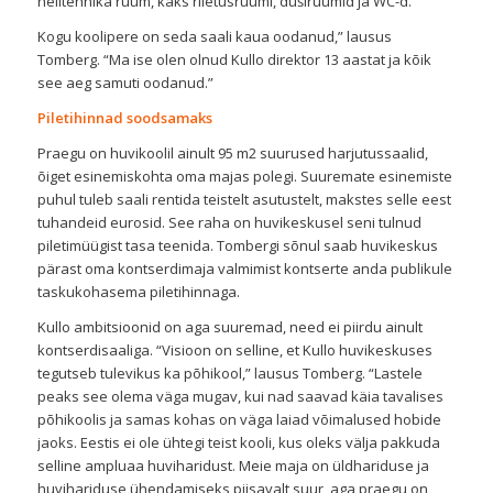
helitehnika ruum, kaks riietusruumi, duširuumid ja WC-d.
Kogu koolipere on seda saali kaua oodanud,” lausus
Tomberg. “Ma ise olen olnud Kullo direktor 13 aastat ja kõik
see aeg samuti oodanud.”
Piletihinnad soodsamaks
Praegu on huvikoolil ainult 95 m2 suurused harjutussaalid,
õiget esinemiskohta oma majas polegi. Suuremate esinemiste
puhul tuleb saali rentida teistelt asutustelt, makstes selle eest
tuhandeid eurosid. See raha on huvikeskusel seni tulnud
piletimüügist tasa teenida. Tombergi sõnul saab huvikeskus
pärast oma kontserdimaja valmimist kontserte anda publikule
taskukohasema piletihinnaga.
Kullo ambitsioonid on aga suuremad, need ei piirdu ainult
kontserdisaaliga. “Visioon on selline, et Kullo huvikeskuses
tegutseb tulevikus ka põhikool,” lausus Tomberg. “Lastele
peaks see olema väga mugav, kui nad saavad käia tavalises
põhikoolis ja samas kohas on väga laiad võimalused hobide
jaoks. Eestis ei ole ühtegi teist kooli, kus oleks välja pakkuda
selline ampluaa huviharidust. Meie maja on üldhariduse ja
huvihariduse ühendamiseks piisavalt suur, aga praegu on