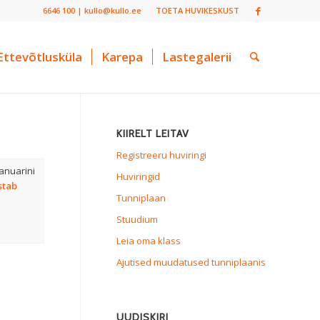
6646 100 | kullo@kullo.ee
TOETA HUVIKESKUST
Ettevõtlusküla
Karepa
Lastegalerii
KIIRELT LEITAV
Registreeru huviringi
anuarini
Huviringid
stab
Tunniplaan
Stuudium
Leia oma klass
Ajutised muudatused tunniplaanis
UUDISKIRI