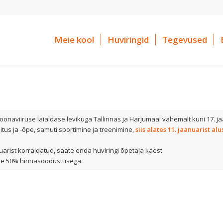
Meie kool
Huviringid
Tegevused
oonaviiruse laialdase levikuga Tallinnas ja Harjumaal vähemalt kuni 17. ja
us ja -õpe, samuti sportimine ja treenimine,
siis alates 11. jaanuarist alu
nuarist korraldatud, saate enda huviringi õpetaja käest.
ve 50% hinnasoodustusega.