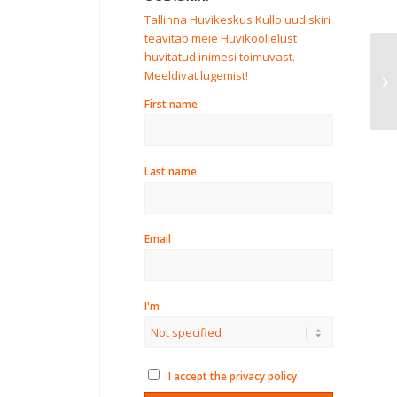
Tallinna Huvikeskus Kullo uudiskiri
teavitab meie Huvikoolielust
huvitatud inimesi toimuvast.
Õp
Meeldivat lugemist!
1.
First name
Last name
Email
I'm
I accept the privacy policy