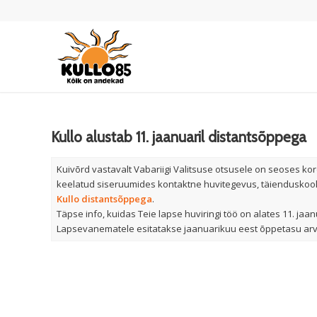
Kullo alustab 11. jaanuaril distantsõppega
Kuivõrd vastavalt Vabariigi Valitsuse otsusele on seoses kor
keelatud siseruumides kontaktne huvitegevus, täienduskoolit
Kullo distantsõppega
.
Täpse info, kuidas Teie lapse huviringi töö on alates 11. jaa
Lapsevanematele esitatakse jaanuarikuu eest õppetasu ar