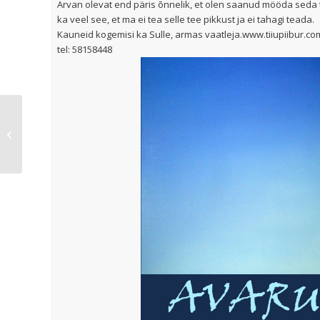
Arvan olevat end päris õnnelik, et olen saanud mööda seda t
ka veel see, et ma ei tea selle tee pikkust ja ei tahagi teada.
Kauneid kogemisi ka Sulle, armas vaatleja.www.tiiupiibur.c
tel: 58158448
Narva kunstnike ühenduse
Vestervalli näituse „Tahud“