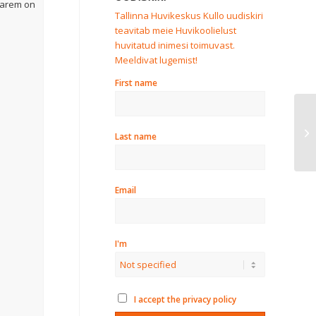
 parem on
Tallinna Huvikeskus Kullo uudiskiri
teavitab meie Huvikoolielust
huvitatud inimesi toimuvast.
Meeldivat lugemist!
First name
Ku
Last name
hu
Email
I'm
I accept the privacy policy