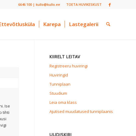
6646 100 | kullo@kullo.ee
TOETA HUVIKESKUST
Ettevõtlusküla
Karepa
Lastegalerii
KIIRELT LEITAV
Registreeru huviringi
Huviringid
Tunniplaan
Stuudium
Leia oma klass
i. Ise
Ajutised muudatused tunniplaanis
 tihti
uusi
vigi
UUDISKIRI