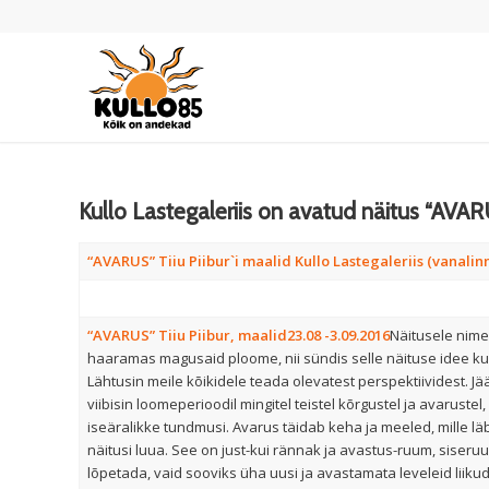
Kullo Lastegaleriis on avatud näitus “AVA
“AVARUS” Tiiu Piibur`i maalid Kullo Lastegaleriis (vanalin
“AVARUS” Tiiu Piibur, maalid
23.08 -3.09.2016
Näitusele nime 
haaramas magusaid ploome, nii sündis selle näituse idee kui
Lähtusin meile kõikidele teada olevatest perspektiividest. Jä
viibisin loomeperioodil mingitel teistel kõrgustel ja avaruste
iseäralikke tundmusi. Avarus täidab keha ja meeled, mille läb
näitusi luua. See on just-kui rännak ja avastus-ruum, siseru
lõpetada, vaid sooviks üha uusi ja avastamata leveleid liiku