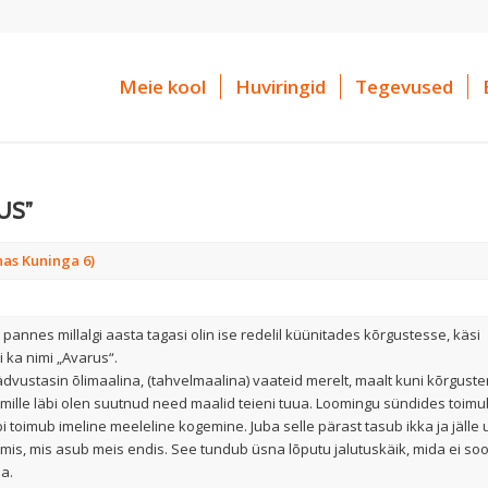
Meie kool
Huviringid
Tegevused
RUS”
nas Kuninga 6)
pannes millalgi aasta tagasi olin ise redelil küünitades kõrgustesse, käsi
 ka nimi „Avarus“.
ädvustasin õlimaalina, (tahvelmaalina) vaateid merelt, maalt kuni kõrgusten
l, mille läbi olen suutnud need maalid teieni tuua. Loomingu sündides toimub
i toimub imeline meeleline kogemine. Juba selle pärast tasub ikka ja jälle 
umis, mis asub meis endis. See tundub üsna lõputu jalutuskäik, mida ei soo
da.