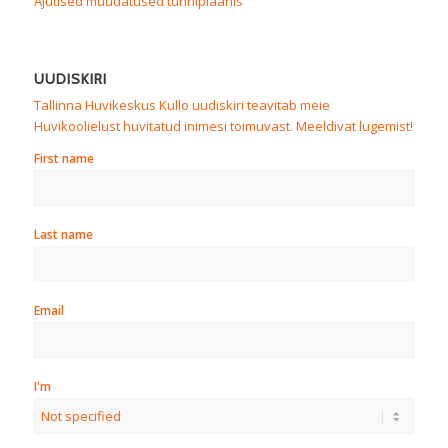
Ajutised muudatused tunniplaanis
UUDISKIRI
Tallinna Huvikeskus Kullo uudiskiri teavitab meie
Huvikoolielust huvitatud inimesi toimuvast. Meeldivat lugemist!
First name
Last name
Email
I'm