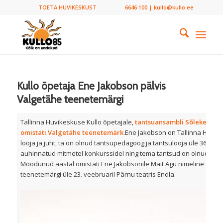
TOETA HUVIKESKUST
6646 100 | kullo@kullo.ee
Kullo õpetaja Ene Jakobson pälvis
Valgetähe teenetemärgi
Tallinna Huvikeskuse Kullo õpetajale,
tantsuansambli Sõleke peaba
omistati Valgetähe teenetemärk.
Ene Jakobson on Tallinna Huvik
looja ja juht, ta on olnud tantsupedagoog ja tantsulooja üle 36 aas
auhinnatud mitmetel konkurssidel ning tema tantsud on olnud palj
Möödunud aastal omistati Ene Jakobsonile Mait Agu nimeline stipe
teenetemärgi üle 23. veebruaril Pärnu teatris Endla.