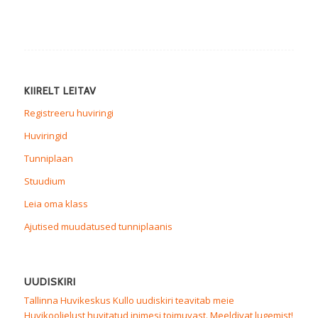
KIIRELT LEITAV
Registreeru huviringi
Huviringid
Tunniplaan
Stuudium
Leia oma klass
Ajutised muudatused tunniplaanis
UUDISKIRI
Tallinna Huvikeskus Kullo uudiskiri teavitab meie
Huvikoolielust huvitatud inimesi toimuvast. Meeldivat lugemist!