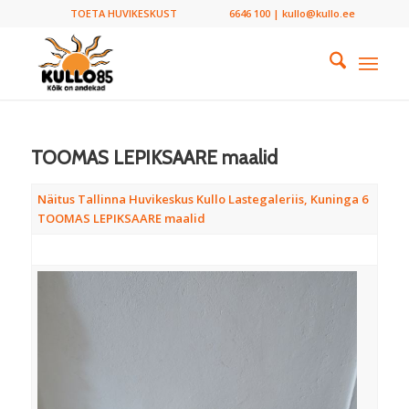
TOETA HUVIKESKUST
6646 100 | kullo@kullo.ee
TOOMAS LEPIKSAARE maalid
Näitus Tallinna Huvikeskus Kullo Lastegaleriis, Kuninga 6
TOOMAS LEPIKSAARE maalid