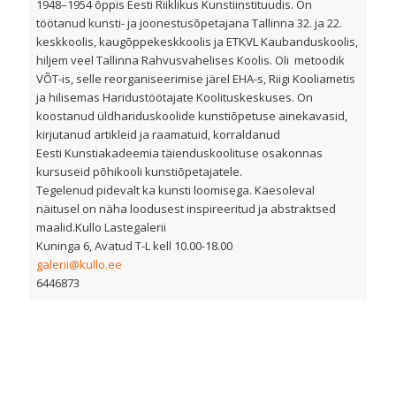
1948–1954 õppis Eesti Riiklikus Kunstiinstituudis. On
töötanud kunsti- ja joonestusõpetajana Tallinna 32. ja 22.
keskkoolis, kaugõppekeskkoolis ja ETKVL Kaubanduskoolis,
hiljem veel Tallinna Rahvusvahelises Koolis. Oli metoodik
VÕT-is, selle reorganiseerimise järel EHA-s, Riigi Kooliametis
ja hilisemas Haridustöötajate Koolituskeskuses. On
koostanud üldhariduskoolide kunstiõpetuse ainekavasid,
kirjutanud artikleid ja raamatuid, korraldanud
Eesti Kunstiakadeemia täienduskoolituse osakonnas
kursuseid põhikooli kunstiõpetajatele.
Tegelenud pidevalt ka kunsti loomisega. Käesoleval
näitusel on näha loodusest inspireeritud ja abstraktsed
maalid.Kullo Lastegalerii
Kuninga 6, Avatud T-L kell 10.00-18.00
galerii@kullo.ee
6446873