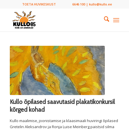
TOETA HUVIKESKUST
6646 100 | kullo@kullo.ee
Kullo õpilased saavutasid plakatikonkursil
kõrged kohad
Kullo maalimise, joonistamise ja klaasimaali huviringi õpilased
Gretelin Aleksandrov ja Ronja Luise Meinberg paistsid silma