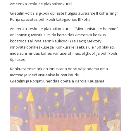
Ameerika keskuse plakatikonkursil.
Gretelin võitis algkooli õpilaste hulgas auväärse II koha ning
Ronja saavutas põhikooli kategoorias III koha.
Ameerika keskuse plakatikonkurss “Minu unistuste homme”
on loominguvõistlus, mida korraldas Ameerika keskus
koostöös Tallinna Tehnikaülikooli (TalTech) Mektory
innovatsioonikeskusega. Konkursile laekus üle 150 plakati,
mida žürii hindas kahes vanuserühmas: algkooli ja põhikooli
õpilased.
Konkursi eesmärk on innustada noori väljendama oma
mõtteid ja ideid visuaalse kunsti kaudu.
Gretelini ja Ronjat juhendas õpetaja Karola Kaugema