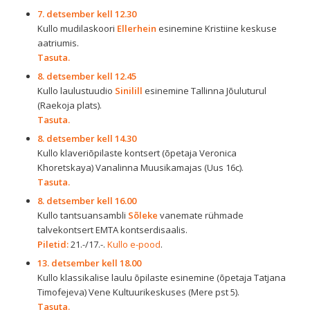
7. detsember kell 12.30
Kullo mudilaskoori
Ellerhein
esinemine Kristiine keskuse
aatriumis.
Tasuta.
8. detsember kell 12.45
Kullo laulustuudio
Sinilill
esinemine Tallinna Jõuluturul
(Raekoja plats).
Tasuta.
8. detsember kell 14.30
Kullo klaveriõpilaste kontsert (õpetaja Veronica
Khoretskaya) Vanalinna Muusikamajas (Uus 16c).
Tasuta.
8. detsember kell 16.00
Kullo tantsuansambli
Sõleke
vanemate rühmade
talvekontsert EMTA kontserdisaalis.
Piletid:
21.-/17.-.
Kullo e-pood
.
13. detsember kell 18.00
Kullo klassikalise laulu õpilaste esinemine (õpetaja Tatjana
Timofejeva) Vene Kultuurikeskuses (Mere pst 5).
Tasuta.