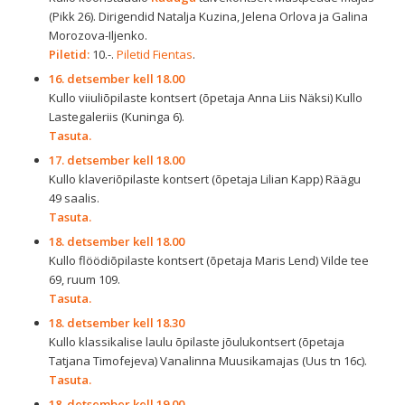
(Pikk 26). Dirigendid Natalja Kuzina, Jelena Orlova ja Galina
Morozova-Iljenko.
Piletid:
10.-.
Piletid Fientas
.
16. detsember kell 18.00
Kullo viiuliõpilaste kontsert (õpetaja Anna Liis Näksi) Kullo
Lastegaleriis (Kuninga 6).
Tasuta.
17. detsember kell 18.00
Kullo klaveriõpilaste kontsert (õpetaja Lilian Kapp) Räägu
49 saalis.
Tasuta.
18. detsember kell 18.00
Kullo flöödiõpilaste kontsert (õpetaja Maris Lend) Vilde tee
69, ruum 109.
Tasuta.
18. detsember kell 18.30
Kullo klassikalise laulu õpilaste jõulukontsert (õpetaja
Tatjana Timofejeva) Vanalinna Muusikamajas (Uus tn 16c).
Tasuta.
18. detsember kell 19.00