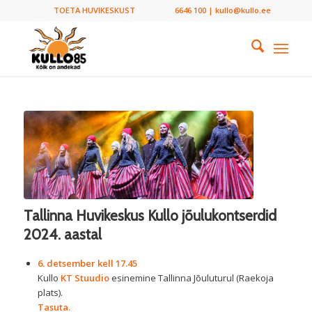
TOETA HUVIKESKUST
6646 100 | kullo@kullo.ee
Tallinna Huvikeskus Kullo jõulukontserdid
2024. aastal
6. detsember kell 17.45
Kullo
KT Stuudio
esinemine Tallinna Jõuluturul (Raekoja
plats).
Tasuta.