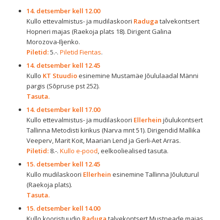
14. detsember kell 12.00
Kullo ettevalmistus- ja mudilaskoori
Raduga
talvekontsert
Hopneri majas (Raekoja plats 18). Dirigent Galina
Morozova-Iljenko.
Piletid:
5.-.
Piletid Fientas
.
14. detsember kell 12.45
Kullo
KT Stuudio
esinemine Mustamäe Jõululaadal Männi
pargis (Sõpruse pst 252).
Tasuta.
14. detsember kell 17.00
Kullo ettevalmistus- ja mudilaskoori
Ellerhein
jõulukontsert
Tallinna Metodisti kirikus (Narva mnt 51). Dirigendid Mallika
Veeperv, Marit Koit, Maarian Lend ja Gerli-Aet Arras.
Piletid:
8.-.
Kullo e-pood
, eelkooliealised tasuta.
15. detsember kell 12.45
Kullo mudilaskoori
Ellerhein
esinemine Tallinna Jõuluturul
(Raekoja plats).
Tasuta.
15. detsember kell 14.00
Kullo kooristuudio
Raduga
talvekontsert Mustpeade majas