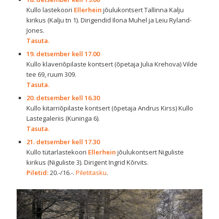
Kullo lastekoori
Ellerhein
jõulukontsert Tallinna Kalju
kirikus (Kalju tn 1). Dirigendid Ilona Muhel ja Leiu Ryland-
Jones.
Tasuta.
19. detsember kell 17.00
Kullo klaveriõpilaste kontsert (õpetaja Julia Krehova) Vilde
tee 69, ruum 309.
Tasuta.
20. detsember kell 16.30
Kullo kitarriõpilaste kontsert (õpetaja Andrus Kirss) Kullo
Lastegaleriis (Kuninga 6).
Tasuta.
21. detsember kell 17.30
Kullo tütarlastekoori
Ellerhein
jõulukontsert Niguliste
kirikus (Niguliste 3). Dirigent Ingrid Kõrvits.
Piletid:
20.-/16.-.
Piletitasku
.