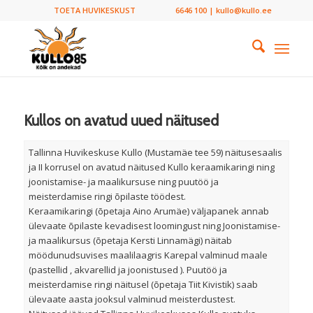
TOETA HUVIKESKUST
6646 100 | kullo@kullo.ee
Kullos on avatud uued näitused
Tallinna Huvikeskuse Kullo (Mustamäe tee 59) näitusesaalis
ja II korrusel on avatud näitused Kullo keraamikaringi ning
joonistamise- ja maalikursuse ning puutöö ja
meisterdamise ringi õpilaste töödest.
Keraamikaringi (õpetaja Aino Arumäe) väljapanek annab
ülevaate õpilaste kevadisest loomingust ning Joonistamise-
ja maalikursus (õpetaja Kersti Linnamägi) näitab
möödunudsuvises maalilaagris Karepal valminud maale
(pastellid , akvarellid ja joonistused ). Puutöö ja
meisterdamise ringi näitusel (õpetaja Tiit Kivistik) saab
ülevaate aasta jooksul valminud meisterdustest.