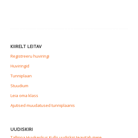
KIIRELT LEITAV
Registreeru huviringi
Huviringid
Tunniplaan
Stuudium
Leia oma klass
Ajutised muudatused tunniplaanis
UUDISKIRI
Tallinna Huvikeskus Kullo uudiskiri teavitab meie