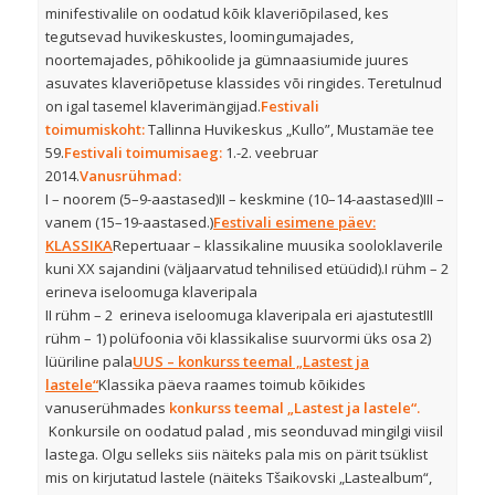
minifestivalile on oodatud kõik klaveriõpilased, kes
tegutsevad huvikeskustes, loomingumajades,
noortemajades, põhikoolide ja gümnaasiumide juures
asuvates klaveriõpetuse klassides või ringides. Teretulnud
on igal tasemel klaverimängijad.
Festivali
toimumiskoht:
Tallinna Huvikeskus „Kullo”, Mustamäe tee
59.
Festivali toimumisaeg:
1.-2. veebruar
2014.
Vanusrühmad:
I – noorem (5–9-aastased)II – keskmine (10–14-aastased)III –
vanem (15–19-aastased.)
Festivali esimene päev:
KLASSIKA
Repertuaar – klassikaline muusika sooloklaverile
kuni XX sajandini (väljaarvatud tehnilised etüüdid).I rühm – 2
erineva iseloomuga klaveripala
II rühm – 2 erineva iseloomuga klaveripala eri ajastutestIII
rühm – 1) polüfoonia või klassikalise suurvormi üks osa 2)
lüüriline pala
UUS –
konkurss teemal „Lastest ja
lastele“
Klassika päeva raames toimub kõikides
vanuserühmades
konkurss teemal „Lastest ja lastele“.
Konkursile on oodatud palad , mis seonduvad mingilgi viisil
lastega. Olgu selleks siis näiteks pala mis on pärit tsüklist
mis on kirjutatud lastele (näiteks Tšaikovski „Lastealbum“,