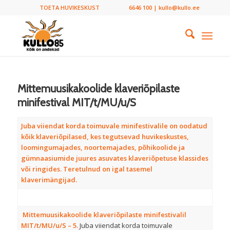
TOETA HUVIKESKUST
6646 100 | kullo@kullo.ee
Mittemuusikakoolide klaveriõpilaste
minifestival MIT/t/MU/u/S
Juba viiendat korda toimuvale minifestivalile on oodatud
kõik klaveriõpilased, kes tegutsevad huvikeskustes,
loomingumajades, noortemajades, põhikoolide ja
gümnaasiumide juures asuvates klaveriõpetuse klassides
või ringides. Teretulnud on igal tasemel
klaverimängijad.
Mittemuusikakoolide klaveriõpilaste minifestivalil
MIT/t/MU/u/S – 5.
Juba viiendat korda toimuvale