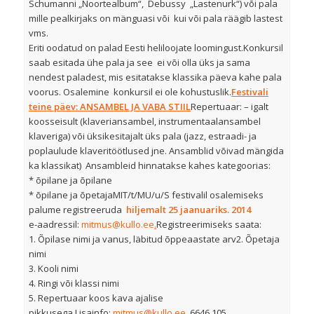
Schumanni „Noortealbum“, Debussy „Lastenurk“) või pala
mille pealkirjaks on mänguasi või kui või pala räägib lastest
vms.
Eriti oodatud on palad Eesti heliloojate loomingust.Konkursil
saab esitada ühe pala ja see ei või olla üks ja sama
nendest paladest, mis esitatakse klassika päeva kahe pala
voorus. Osalemine konkursil ei ole kohustuslik.
Festivali
teine päev: ANSAMBEL JA VABA STIIL
Repertuaar: – igalt
koosseisult (klaveriansambel, instrumentaalansambel
klaveriga) või üksikesitajalt üks pala (jazz, estraadi- ja
poplaulude klaveritöötlused jne. Ansamblid võivad mängida
ka klassikat) Ansambleid hinnatakse kahes kategoorias:
* õpilane ja õpilane
* õpilane ja õpetajaMIT/t/MU/u/S festivalil osalemiseks
palume registreeruda
hiljemalt 25 jaanuariks. 2014
e-aadressil:
mitmus@kullo.ee
.
Registreerimiseks saata:
1. Õpilase nimi ja vanus, läbitud õppeaastate arv2. Õpetaja
nimi
3. Kooli nimi
4. Ringi või klassi nimi
5. Repertuaar koos kava ajalise
pikkusega Lisainfo:
mitmus@kullo.ee
, 6646 105