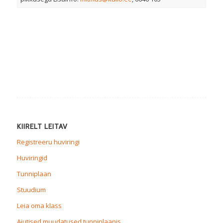
KIIRELT LEITAV
Registreeru huviringi
Huviringid
Tunniplaan
Stuudium
Leia oma klass
Ajutised muudatused tunniplaanis