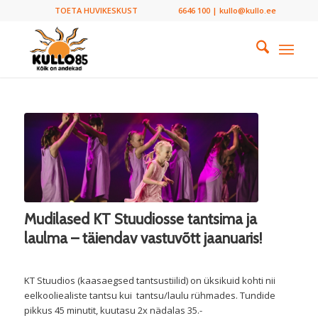
TOETA HUVIKESKUST
6646 100 | kullo@kullo.ee
Mudilased KT Stuudiosse tantsima ja
laulma – täiendav vastuvõtt jaanuaris!
KT Stuudios (kaasaegsed tantsustiilid) on üksikuid kohti nii
eelkooliealiste tantsu kui tantsu/laulu rühmades. Tundide
pikkus 45 minutit, kuutasu 2x nädalas 35.-