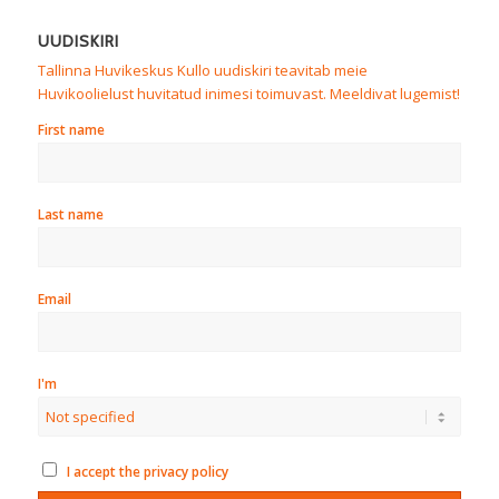
UUDISKIRI
Tallinna Huvikeskus Kullo uudiskiri teavitab meie
Huvikoolielust huvitatud inimesi toimuvast. Meeldivat lugemist!
First name
Last name
Email
I'm
I accept the privacy policy