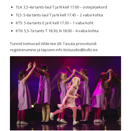
TL4: 3,5-4a tants-laul T ja N kell 17.00 – ootejärjekord
TL5: 5-6a tants-laul T ja N kell 17.45 – 2 vaba kohta
KT5: 5-6a tants E ja K kell 17.30 – 1 vaba koht
KT6: 5,5-7a tants T 18.30, N 18.00 – 4 vaba kohta
Tunnid toimuvad Vilde tee 69. Tasuta proovitundi
registrerumine ja täpsem info
ktstuudio@kullo.ee