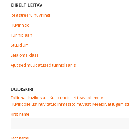
KIIRELT LEITAV
Registreeru huviringi
Huviringid
Tunniplaan
Stuudium
Leia oma klass
Ajutised muudatused tunniplaanis
UUDISKIRI
Tallinna Huvikeskus Kullo uudiskiri teavitab meie
Huvikoolielust huvitatud inimesi toimuvast. Meeldivat lugemist!
First name
Last name