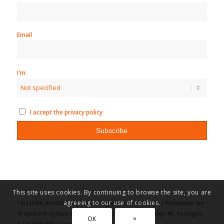
Email
I'm
I accept the privacy policy
This site uses cookies. By continuing to browse the site, you are
agreeing to our use of cookies.
TALLINNA HUVIKESKUS KULLO, registrikood: 75016486 | Mustamäe tee
59 (ajutiselt toimub õppetöö aadressitel: Vilde 69, Räägu 49, Kuninga6)
OK
×
| Tel 6646 100 | E-post kullo(ät)kullo.ee