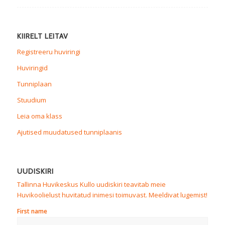
KIIRELT LEITAV
Registreeru huviringi
Huviringid
Tunniplaan
Stuudium
Leia oma klass
Ajutised muudatused tunniplaanis
UUDISKIRI
Tallinna Huvikeskus Kullo uudiskiri teavitab meie
Huvikoolielust huvitatud inimesi toimuvast. Meeldivat lugemist!
First name