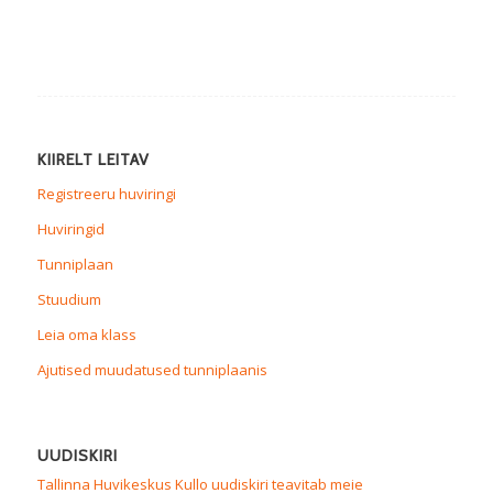
KIIRELT LEITAV
Registreeru huviringi
Huviringid
Tunniplaan
Stuudium
Leia oma klass
Ajutised muudatused tunniplaanis
UUDISKIRI
Tallinna Huvikeskus Kullo uudiskiri teavitab meie