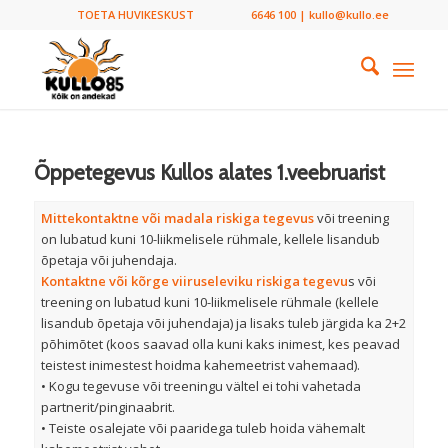
TOETA HUVIKESKUST
6646 100 | kullo@kullo.ee
Õppetegevus Kullos alates 1.veebruarist
Mittekontaktne või madala riskiga tegevus
või treening
on lubatud kuni 10-liikmelisele rühmale, kellele lisandub
õpetaja või juhendaja.
Kontaktne või kõrge viiruseleviku riskiga tegevu
s või
treening on lubatud kuni 10-liikmelisele rühmale (kellele
lisandub õpetaja või juhendaja) ja lisaks tuleb järgida ka 2+2
põhimõtet (koos saavad olla kuni kaks inimest, kes peavad
teistest inimestest hoidma kahemeetrist vahemaad).
• Kogu tegevuse või treeningu vältel ei tohi vahetada
partnerit/pinginaabrit.
• Teiste osalejate või paaridega tuleb hoida vähemalt