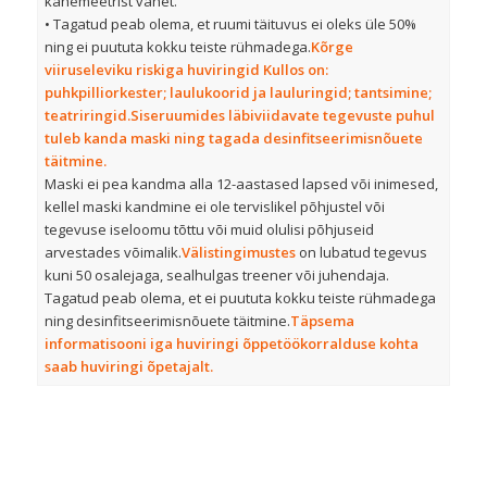
kahemeetrist vahet.
• Tagatud peab olema, et ruumi täituvus ei oleks üle 50%
ning ei puututa kokku teiste rühmadega.
Kõrge
viiruseleviku riskiga huviringid Kullos on:
puhkpilliorkester; laulukoorid ja lauluringid; tantsimine;
teatriringid.
Siseruumides läbiviidavate tegevuste puhul
tuleb kanda maski ning tagada desinfitseerimisnõuete
täitmine.
Maski ei pea kandma alla 12-aastased lapsed või inimesed,
kellel maski kandmine ei ole tervislikel põhjustel või
tegevuse iseloomu tõttu või muid olulisi põhjuseid
arvestades võimalik.
Välistingimustes
on lubatud tegevus
kuni 50 osalejaga, sealhulgas treener või juhendaja.
Tagatud peab olema, et ei puututa kokku teiste rühmadega
ning desinfitseerimisnõuete täitmine.
Täpsema
informatisooni iga huviringi õppetöökorralduse kohta
saab huviringi õpetajalt.