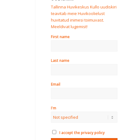
Tallinna Huvikeskus Kullo uudiskiri
teavitab meie Huvikoolielust
huvitatud inimesi toimuvast.
Meeldivat lugemist!
First name
Last name
Email
I'm
I accept the privacy policy