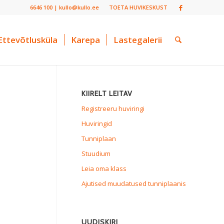
6646 100 | kullo@kullo.ee
TOETA HUVIKESKUST
Ettevõtlusküla
Karepa
Lastegalerii
KIIRELT LEITAV
Registreeru huviringi
Huviringid
Tunniplaan
Stuudium
Leia oma klass
Ajutised muudatused tunniplaanis
UUDISKIRI