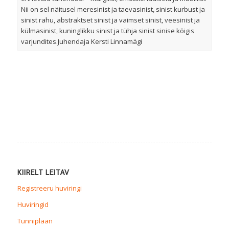
Nii on sel näitusel meresinist ja taevasinist, sinist kurbust ja
sinist rahu, abstraktset sinist ja vaimset sinist, veesinist ja
külmasinist, kuninglikku sinist ja tühja sinist sinise kõigis
varjundites.Juhendaja Kersti Linnamägi
KIIRELT LEITAV
Registreeru huviringi
Huviringid
Tunniplaan