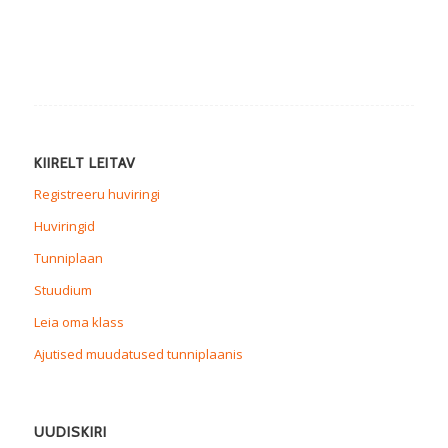
KIIRELT LEITAV
Registreeru huviringi
Huviringid
Tunniplaan
Stuudium
Leia oma klass
Ajutised muudatused tunniplaanis
UUDISKIRI