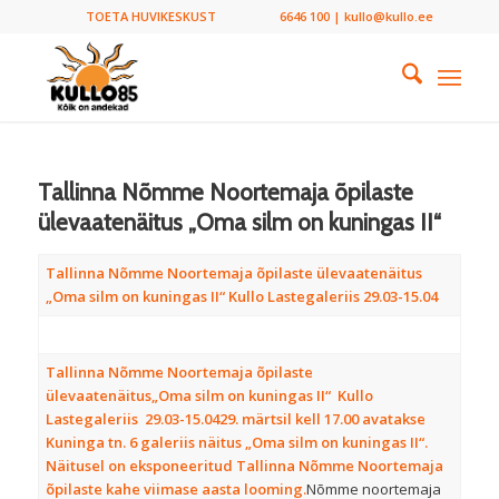
TOETA HUVIKESKUST
6646 100 | kullo@kullo.ee
Tallinna Nõmme Noortemaja õpilaste
ülevaatenäitus „Oma silm on kuningas II“
Tallinna Nõmme Noortemaja õpilaste ülevaatenäitus
„Oma silm on kuningas II“ Kullo Lastegaleriis 29.03-15.04
Tallinna Nõmme Noortemaja õpilaste
ülevaatenäitus
„Oma silm on kuningas II“
Kullo
Lastegaleriis 29.03-15.04
29. märtsil kell 17.00 avatakse
Kuninga tn. 6 galeriis näitus „Oma silm on kuningas II“.
Näitusel on eksponeeritud Tallinna Nõmme Noortemaja
õpilaste kahe viimase aasta looming.
Nõmme noortemaja