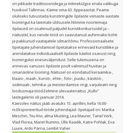
on pikkade traditsioonidega ja mitmekülgse eriala valikuga
huvikool Tallinnas. Käime oma 63. õppeaastat. Peame
oluliseks tutvustada kunstiringide õpilaste viimaste aastate
loomingut ka laiemale üldsusele.Nõmme noortemaja
õpilased on osalenud paljudel kunstikonkurssidel ja –
näitustel, kus nende tööd on saavutanud auhinnalisi kohti
ja pakkunud vaatajatele silmarõõmu. Professionaalsete
õpetajate juhendamisel õpetatakse erinevaid kunstiliike ja
arendatakse individuaalselt õpilaste käelist osavust ning
loomingulist eneseväljendust. Selle tulemusena on
erinevas vanuses õpilaste poolt valminud huvitav ja
omanäoline looming. Näitusel on esindatud keraamika-,
klaasi-, maali-, kunsti-, ehte-, foto-, puidu-, käsitöö-,
siidimaali-, tehnika- ja meisterdamise ringi, varjuteatri ning
loodusmaja tööd.Eelmine ülevaatenäitus „Kullo“
lastegaleriis oli jaanuar 2014.
Käesolev näitus jääb avatuks 15. aprillini, kella 16.00-
ni.Eksponeeritud tööde juhendajad- õpetajad on: Marika
Meschin, Tiiu Kivi, alma Musting, Lea Maurer, Tanel Verk,
Vlad Florea, Maret Rummo, Ülle Raadik, Katre Pohlak, Eva
Luure, Ardo Pärna, Lembit Vaher.