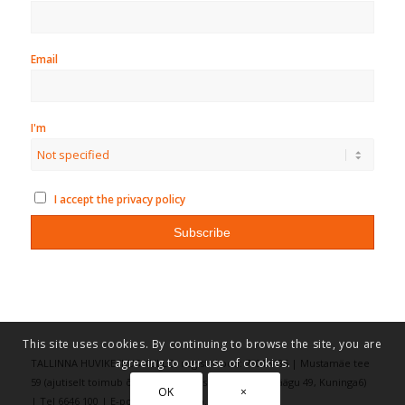
Email
I'm
I accept the privacy policy
This site uses cookies. By continuing to browse the site, you are
agreeing to our use of cookies.
TALLINNA HUVIKESKUS KULLO, registrikood: 75016486 | Mustamäe tee
59 (ajutiselt toimub õppetöö aadressitel: Vilde 69, Räägu 49, Kuninga6)
OK
×
| Tel 6646 100 | E-post kullo(ät)kullo.ee