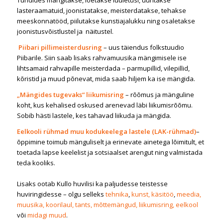
lasteraamatuid, joonistatakse, meisterdatakse, tehakse
meeskonnatööd, piilutakse kunstiajalukku ning osaletakse
joonistusvõistlustel ja näitustel.
Piibari pillimeisterdusring
– uus täiendus folkstuudio
Piibarile. Siin saab lisaks rahvamuusika mängimisele ise
lihtsamaid rahvapille meisterdada – parmupillid, vilepillid,
kõristid ja muud põnevat, mida saab hiljem ka ise mängida.
„Mängides tugevaks“ liikumisring
– rõõmus ja mänguline
koht, kus kehalised oskused arenevad läbi liikumisrõõmu.
Sobib hästi lastele, kes tahavad liikuda ja mängida.
Eelkooli rühmad muu kodukeelega lastele (LAK-rühmad)
–
õppimine toimub mänguliselt ja erinevate ainetega lõimitult, et
toetada lapse keelelist ja sotsiaalset arengut ning valmistada
teda kooliks.
Lisaks ootab Kullo huvilisi ka paljudesse teistesse
huviringidesse – olgu selleks
tehnika
,
kunst, käsitöö
,
meedia,
muusika, koorilaul,
tants,
mõttemängud, liikumisring,
eelkool
või
midagi muud
.