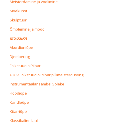
Meisterdamine ja voolimine
Moekunst
Skulptuur
Õmblemine ja mood
MUUSIKA
Akordioniõpe
Djembering
Folkstuudio Piibar
UUS!
Folkstuudio Piibar pillimeisterdusring
Instrumentaalansambel Sõleke
Flöödiõpe
Kandleõpe
Kitarriõpe
Klassikaline laul