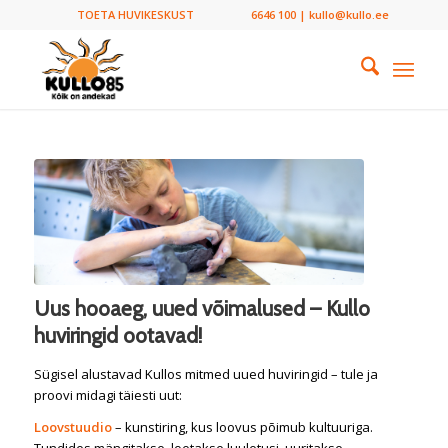
TOETA HUVIKESKUST
6646 100 | kullo@kullo.ee
Uus hooaeg, uued võimalused – Kullo
huviringid ootavad!
Sügisel alustavad Kullos mitmed uued huviringid – tule ja
proovi midagi täiesti uut:
Loovstuudio
– kunstiring, kus loovus põimub kultuuriga.
Tundides mängitakse, loetakse luuletusi, uuritakse