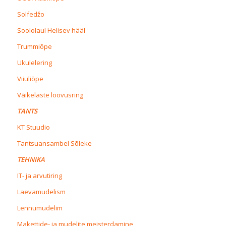
Solfedžo
Soololaul Helisev hääl
Trummiõpe
Ukulelering
Viiuliõpe
Väikelaste loovusring
TANTS
KT Stuudio
Tantsuansambel Sõleke
TEHNIKA
IT- ja arvutiring
Laevamudelism
Lennumudelim
Makettide- ja mudelite meisterdamine