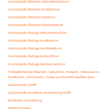
Kooristuudio Ellerhein :
ettevalmistuskoor
Kooristuudio Ellerhein mudilaskoor
Kooristuudio Ellerhein lastekoor
Kooristuudio Ellerhein tütarlastekoo
r
Kooristuudio Raduga ettevalmistuskoor
Kooristuudio Raduga mudilaskoor
Kooristuudio Raduga kandidaatkoor
Kooristuudio Raduga kontsertkoor
Kooristuudio Raduga kammernaiskoor
Puhkpilliorkester (klarneti-, saksofoni-, trompeti-, metsasarve-,
trombooni-, eufooniumi-, tuuba- ja orkestrilöökpillide õpe)
Laulustuudio Sinilill
Laulustuudio mudilaste muusikaring Sinilill
Mudilaste muusikaring
UUS!
Rütmiõpe