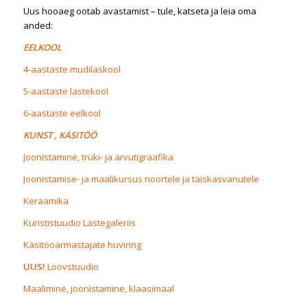
Uus hooaeg ootab avastamist – tule, katseta ja leia oma
anded:
EELKOOL
4-aastaste mudilaskool
5-aastaste lastekool
6-aastaste eelkool
KUNST , KÄSITÖÖ
Joonistamine, trüki- ja arvutigraafika
Joonistamise- ja maalikursus noortele ja täiskasvanutele
Keraamika
Kunstistuudio Lastegaleriis
Käsitööarmastajate huviring
UUS!
Loovstuudio
Maalimine, joonistamine, klaasimaal