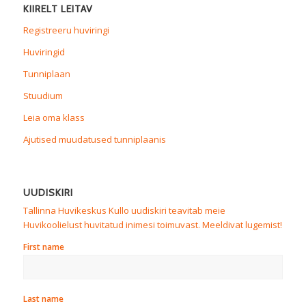
KIIRELT LEITAV
Registreeru huviringi
Huviringid
Tunniplaan
Stuudium
Leia oma klass
Ajutised muudatused tunniplaanis
UUDISKIRI
Tallinna Huvikeskus Kullo uudiskiri teavitab meie
Huvikoolielust huvitatud inimesi toimuvast. Meeldivat lugemist!
First name
Last name